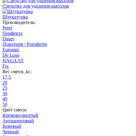
Средство для удаления высолов
Штукатурка
Производитель:
Perel
Перфекта
Dauer
Поротерм / Porotherm
Euromix
De Luxe
HAGA ST
Fix
Вес смеси, кг.:
17,5
20
25
30
40
50
Цвет смеси:
Кремово-желтый
Антрацитовый
Бежевый
Черный