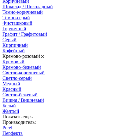
Коричневый
Шоколад / Шоколадный
Темно-коричневый
Темно-серый
Фисташковый
Горчичный
Графит / Графитовый
Серый
Кирпичный
Кофейный
Кремово-розовый
Кремовый
Кремово-бежевый
Светло-коричневый
Светло-серый
Медный
Красный
Светло-бежевый
Вишня / Вишневый
Белый
Желтый
Показать еще
Производитель:
Perel
Перфекта