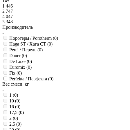
145
1 446
2 747
4 047
5 348
Производитель
Поротерм / Porotherm (
0
)
Haga ST / Хага СТ (
0
)
Perel / Перель (
0
)
Dauer (
0
)
De Luxe (
0
)
Euromix (
0
)
Fix (
0
)
Perfekta / Перфекта (
9
)
Вес смеси, кг.
1 (
0
)
10 (
0
)
16 (
0
)
17,5 (
0
)
2 (
0
)
2,5 (
0
)
20 (
0
)