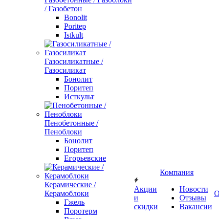
/ Газобетон
Bonolit
Poritep
Istkult
Газосиликатные /
Газосиликат
Бонолит
Поритеп
Исткульт
Пенобетонные /
Пеноблоки
Бонолит
Поритеп
Егорьевские
Компания
Керамические /
Акции
Новости
Керамоблоки
О
и
Отзывы
Гжель
скидки
Вакансии
Поротерм