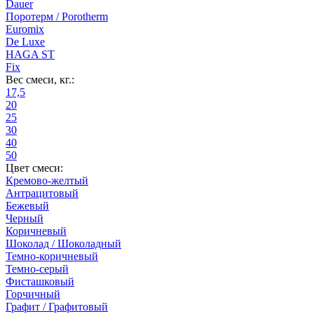
Dauer
Поротерм / Porotherm
Euromix
De Luxe
HAGA ST
Fix
Вес смеси, кг.:
17,5
20
25
30
40
50
Цвет смеси:
Кремово-желтый
Антрацитовый
Бежевый
Черный
Коричневый
Шоколад / Шоколадный
Темно-коричневый
Темно-серый
Фисташковый
Горчичный
Графит / Графитовый