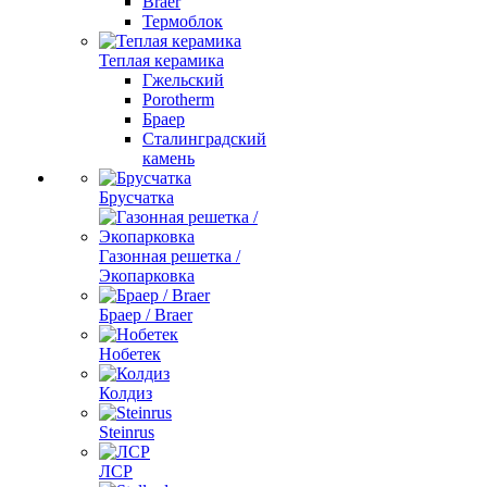
Braer
Термоблок
Теплая керамика
Гжельский
Porotherm
Браер
Сталинградский
камень
Брусчатка
Газонная решетка /
Экопарковка
Браер / Braer
Нобетек
Колдиз
Steinrus
ЛСР