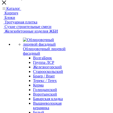
Каталог
Кирпич
Блоки
Тротуарная плитка
Сухие строительные смеси
Железобетонные изделия ЖБИ
Облицовочный лицевой
фасадный
ВолгаБрик
Группа ЛСР
Железногорский
Старооскольский
Браер / Braer
Терекс / Terex
Керма
Голицынский
Воротынский
Баварская кладка
Вышневолоцкая
керамика
Белый