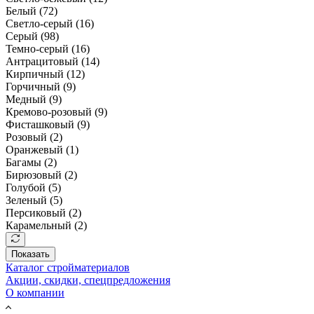
Белый (
72
)
Светло-серый (
16
)
Серый (
98
)
Темно-серый (
16
)
Антрацитовый (
14
)
Кирпичный (
12
)
Горчичный (
9
)
Медный (
9
)
Кремово-розовый (
9
)
Фисташковый (
9
)
Розовый (
2
)
Оранжевый (
1
)
Багамы (
2
)
Бирюзовый (
2
)
Голубой (
5
)
Зеленый (
5
)
Персиковый (
2
)
Карамельный (
2
)
Показать
Каталог стройматериалов
Акции, скидки, спецпредложения
О компании