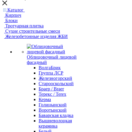
Каталог
Кирпич
Блоки
Тротуарная плитка
Сухие строительные смеси
Железобетонные изделия ЖБИ
Облицовочный лицевой
фасадный
ВолгаБрик
Группа ЛСР
Железногорский
Старооскольский
Браер / Braer
Терекс / Terex
Керма
Голицынский
Воротынский
Баварская кладка
Вышневолоцкая
керамика
Белый