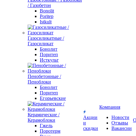
/ Газобетон
Bonolit
Poritep
Istkult
Газосиликатные /
Газосиликат
Бонолит
Поритеп
Исткульт
Пенобетонные /
Пеноблоки
Бонолит
Поритеп
Егорьевские
Компания
Керамические /
Акции
Новости
Керамоблоки
О
и
Отзывы
Гжель
скидки
Вакансии
Поротерм