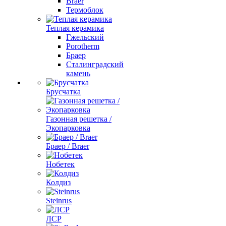
Braer
Термоблок
Теплая керамика
Гжельский
Porotherm
Браер
Сталинградский
камень
Брусчатка
Газонная решетка /
Экопарковка
Браер / Braer
Нобетек
Колдиз
Steinrus
ЛСР