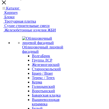
Каталог
Кирпич
Блоки
Тротуарная плитка
Сухие строительные смеси
Железобетонные изделия ЖБИ
Облицовочный лицевой
фасадный
ВолгаБрик
Группа ЛСР
Железногорский
Старооскольский
Браер / Braer
Терекс / Terex
Керма
Голицынский
Воротынский
Баварская кладка
Вышневолоцкая
керамика
Белый