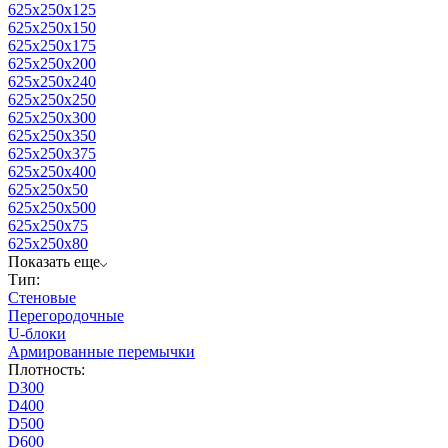
625x250x125
625x250x150
625x250x175
625x250x200
625x250x240
625x250x250
625x250x300
625x250x350
625x250x375
625x250x400
625x250x50
625x250x500
625x250x75
625x250x80
Показать еще
Тип:
Стеновые
Перегородочные
U-блоки
Армированные перемычки
Плотность:
D300
D400
D500
D600