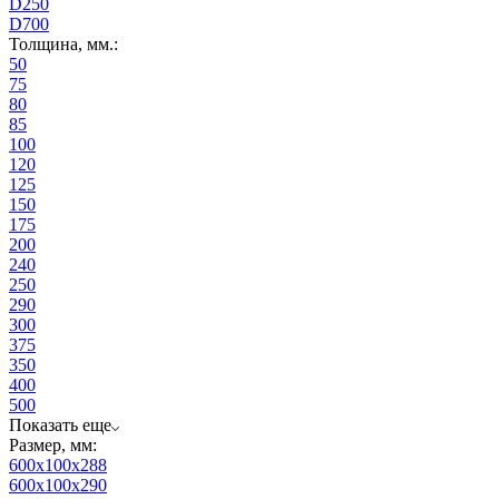
D250
D700
Толщина, мм.:
50
75
80
85
100
120
125
150
175
200
240
250
290
300
375
350
400
500
Показать еще
Размер, мм:
600x100x288
600x100x290