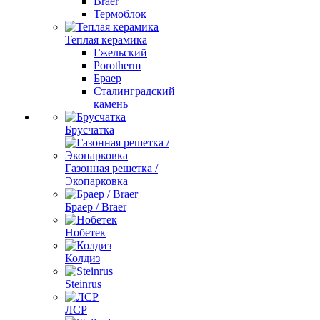
Braer
Термоблок
Теплая керамика
Гжельский
Porotherm
Браер
Сталинградский
камень
Брусчатка
Газонная решетка /
Экопарковка
Браер / Braer
Нобетек
Колдиз
Steinrus
ЛСР