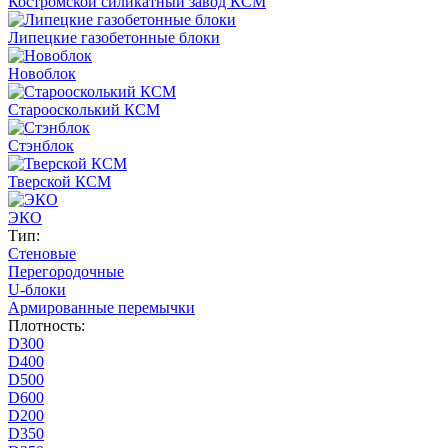
Костромской силикатный завод КСМ
Липецкие газобетонные блоки
Новоблок
Староосколький КСМ
Стэнблок
Тверской КСМ
ЭКО
Тип:
Стеновые
Перегородочные
U-блоки
Армированные перемычки
Плотность:
D300
D400
D500
D600
D200
D350