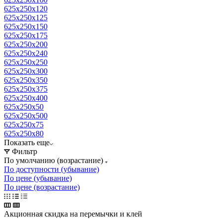
625x250x120
625x250x125
625x250x150
625x250x175
625x250x200
625x250x240
625x250x250
625x250x300
625x250x350
625x250x375
625x250x400
625x250x50
625x250x500
625x250x75
625x250x80
Показать еще
Фильтр
По умолчанию (возрастание)
По доступности (убывание)
По цене (убывание)
По цене (возрастание)
Акционная скидка на перемычки и клей