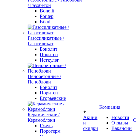
/ Газобетон
Bonolit
Poritep
Istkult
Газосиликатные /
Газосиликат
Бонолит
Поритеп
Исткульт
Пенобетонные /
Пеноблоки
Бонолит
Поритеп
Егорьевские
Компания
Керамические /
Акции
Новости
Керамоблоки
О
и
Отзывы
Гжель
скидки
Вакансии
Поротерм