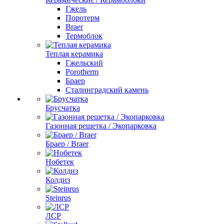
Гжель
Поротерм
Braer
Термоблок
Теплая керамика
Гжельский
Porotherm
Браер
Сталинградский камень
Брусчатка
Газонная решетка / Экопарковка
Браер / Braer
Нобетек
Колдиз
Steinrus
ЛСР