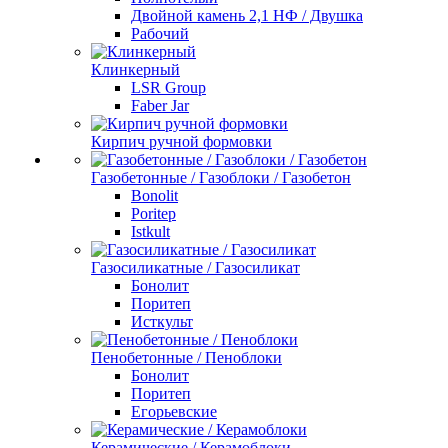
Двойной камень 2,1 НФ / Двушка
Рабочий
Клинкерный
LSR Group
Faber Jar
Кирпич ручной формовки
Газобетонные / Газоблоки / Газобетон
Bonolit
Poritep
Istkult
Газосиликатные / Газосиликат
Бонолит
Поритеп
Исткульт
Пенобетонные / Пеноблоки
Бонолит
Поритеп
Егорьевские
Керамические / Керамоблоки