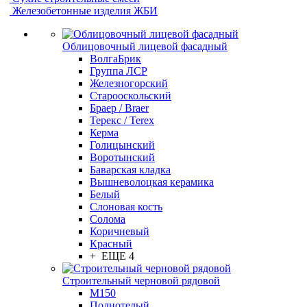
Железобетонные изделия ЖБИ
Облицовочный лицевой фасадный
ВолгаБрик
Группа ЛСР
Железногорский
Старооскольский
Браер / Braer
Терекс / Terex
Керма
Голицынский
Воротынский
Баварская кладка
Вышневолоцкая керамика
Белый
Слоновая кость
Солома
Коричневый
Красный
+ ЕЩЕ 4
Строительный черновой рядовой
М150
Полнотелый