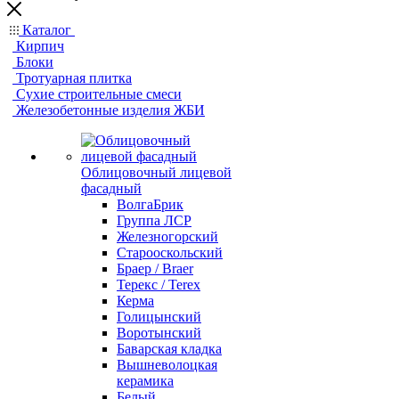
Каталог
Кирпич
Блоки
Тротуарная плитка
Сухие строительные смеси
Железобетонные изделия ЖБИ
Облицовочный лицевой
фасадный
ВолгаБрик
Группа ЛСР
Железногорский
Старооскольский
Браер / Braer
Терекс / Terex
Керма
Голицынский
Воротынский
Баварская кладка
Вышневолоцкая
керамика
Белый