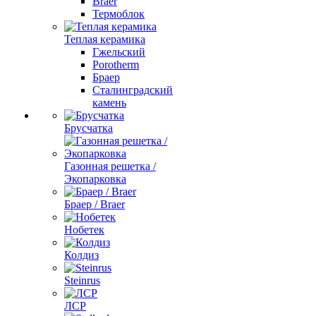
Braer
Термоблок
Теплая керамика
Гжельский
Porotherm
Браер
Сталинградский
камень
Брусчатка
Газонная решетка /
Экопарковка
Браер / Braer
Нобетек
Колдиз
Steinrus
ЛСР