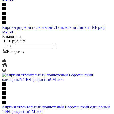
Кирпич рядовой полнотелый Липковский Липки 1NF риф
М-150
В наличии
16.10
руб.
/шт
В корзину
Кирпич строительный полнотелый Воротынский одинарный
1 НФ рифленый М-200