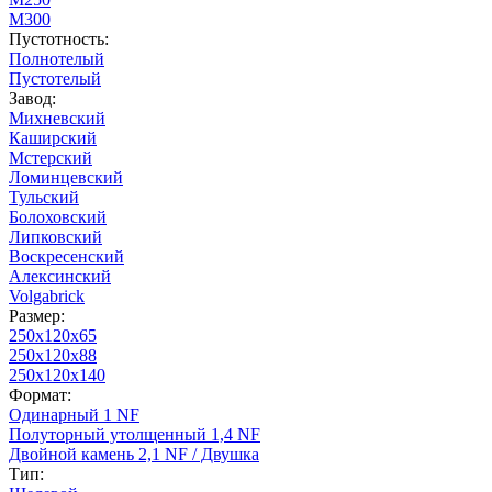
М300
Пустотность:
Полнотелый
Пустотелый
Завод:
Михневский
Каширский
Мстерский
Ломинцевский
Тульский
Болоховский
Липковский
Воскресенский
Алексинский
Volgabrick
Размер:
250х120х65
250х120х88
250х120х140
Формат:
Одинарный 1 NF
Полуторный утолщенный 1,4 NF
Двойной камень 2,1 NF / Двушка
Тип: