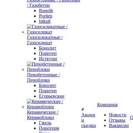
/ Газобетон
Bonolit
Poritep
Istkult
Газосиликатные /
Газосиликат
Бонолит
Поритеп
Исткульт
Пенобетонные /
Пеноблоки
Бонолит
Поритеп
Егорьевские
Компания
Керамические /
Акции
Новости
Керамоблоки
О
и
Отзывы
Гжель
скидки
Вакансии
Поротерм