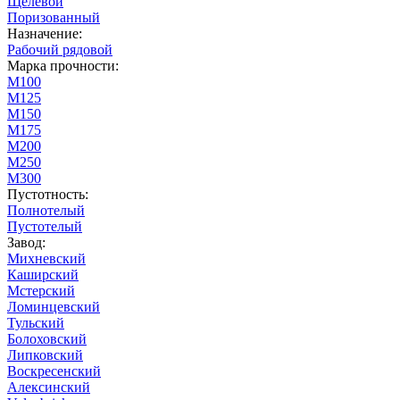
Щелевой
Поризованный
Назначение:
Рабочий рядовой
Марка прочности:
М100
М125
М150
М175
М200
М250
М300
Пустотность:
Полнотелый
Пустотелый
Завод:
Михневский
Каширский
Мстерский
Ломинцевский
Тульский
Болоховский
Липковский
Воскресенский
Алексинский