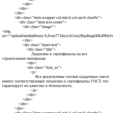
</div>
</div>
</div>
<div class="item-wrapper col-md-4 col-sm-6 clearfix">
<div class="item text-center">
<div class="image">
<img
src="/upload/medialibrary/1cb/un7734ys1411nu2lbq4hagf40k49l0ef/se
</div>
<div class="inner-text">
<div class="title">
Лицензии и сертификаты на все
строительные материалы
</div>
<div class="font_xs">
<p>
Все реализуемые теплые кладочные смеси
имеют соответствующие лицензии и сертификаты ГОСТ, что
гарантирует их качество и безопасность.
</p>
</div>
</div>
</div>
</div>
<div class="item-wrapper col-md-4 col-sm-6 clearfix">