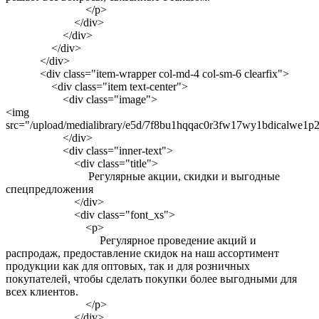
</p>
</div>
</div>
</div>
</div>
<div class="item-wrapper col-md-4 col-sm-6 clearfix">
<div class="item text-center">
<div class="image">
<img
src="/upload/medialibrary/e5d/7f8bu1hqqac0r3fw17wy1bdicalwe1p2
</div>
<div class="inner-text">
<div class="title">
Регулярные акции, скидки и выгодные
спецпредложения
</div>
<div class="font_xs">
<p>
Регулярное проведение акций и
распродаж, предоставление скидок на наш ассортимент
продукции как для оптовых, так и для розничных
покупателей, чтобы сделать покупки более выгодными для
всех клиентов.
</p>
</div>