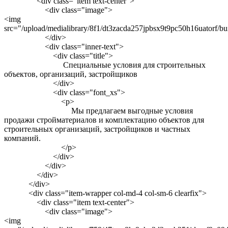
<div class="item text-center">
<div class="image">
<img
src="/upload/medialibrary/8f1/dt3zacda257jpbsx9t9pc50h16uatorf/bu
</div>
<div class="inner-text">
<div class="title">
Специальные условия для строительных
объектов, организаций, застройщиков
</div>
<div class="font_xs">
<p>
Мы предлагаем выгодные условия
продажи стройматериалов и комплектацию объектов для
строительных организаций, застройщиков и частных
компаний.
</p>
</div>
</div>
</div>
</div>
<div class="item-wrapper col-md-4 col-sm-6 clearfix">
<div class="item text-center">
<div class="image">
<img