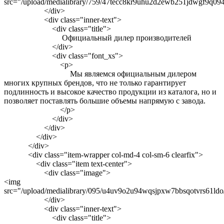
src="/upload/medialibrary/759/47tecc8kr9uhu2d2ewb251jdwgf9q094
</div>
<div class="inner-text">
<div class="title">
Официальный дилер производителей
</div>
<div class="font_xs">
<p>
Мы являемся официальным дилером
многих крупных брендов, что не только гарантирует
подлинность и высокое качество продукции из каталога, но и
позволяет поставлять большие объемы напрямую с завода.
</p>
</div>
</div>
</div>
</div>
<div class="item-wrapper col-md-4 col-sm-6 clearfix">
<div class="item text-center">
<div class="image">
<img
src="/upload/medialibrary/095/u4uv9o2u94wqsjpxw7bbsqotvrs61ldo
</div>
<div class="inner-text">
<div class="title">