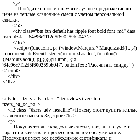
<p>
Пройдите опрос и получите лучшее предложение по
цене на теплые кладочные смеси с учетом персональной
скидки.
</p>
<div class="btn btn-default has-ripple font-bold font_md" data-
marquiz-id="64e96c7f12d5f600259bb047">
</div>
<script>(function(t, p) {window.Marquiz ? Marquiz.add([t, p])
: document.addEventListener('marquizLoaded', function()
{Marquiz.add([t, p])})})('Button', {id:
'64e96c7f12d5f600259bb047', buttonText: 'Рассчитать скидку'})
</script>
</div>
</div>
<div id="tizers_adv" class="item-views tizers top
tizers_bg_bd_pd">
<h2 class="tizers_adv_headline">Почему стоит купить теплые
кладочные смеси в Зедстрой</h2>
<p>
Покупая теплые кладочные смеси у нас, вы получаете
гарантию качества и профессиональное обслуживание.
Продукция имеет все необходимые сертификаты и