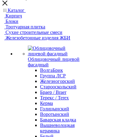
Каталог
Кирпич
Блоки
Тротуарная плитка
Сухие строительные смеси
Железобетонные изделия ЖБИ
Облицовочный лицевой
фасадный
ВолгаБрик
Группа ЛСР
Железногорский
Старооскольский
Браер / Braer
Терекс / Terex
Керма
Голицынский
Воротынский
Баварская кладка
Вышневолоцкая
керамика
Белый