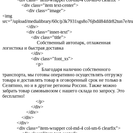
<div class="item text-center">
<div class="image">
<img
src="/upload/medialibrary/60c/p3k7931sgs8o76jbdil84ifdr82tun7e/tr
</div>
<div class="inner-text">
<div class="title">
Собственный автопарк, отлаженная
логистика и быстрая доставка
</div>
<div class="font_xs">
<p>
Благодаря наличию собственного
транспорта, мы готовы оперативно осуществлять отгрузку
товара и доставлять товар в оговоренный срок не только в
Селятино, но и в другие регионы России. Также можно
забрать товар самовывозом с нашего склада по запросу. Это
бесплатно!
</p>
</div>
</div>
</div>
</div>
<div class="item-wrapper col-md-4 col-sm-6 clearfix">