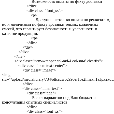
Возможность оплаты по факту доставки
</div>
<div class="font_xs">
<p>
Доступна не только оплата по реквизитам,
но и наличными по факту доставки теплых кладочных
смесей, что гарантирует безопасность и уверенность в
качестве продукции.
</p>
</div>
</div>
</div>
</div>
<div class="item-wrapper col-md-4 col-sm-6 clearfix">
<div class="item text-center">
<div class="image">
<img
src="/upload/medialibrary/734/ottcadwo2z90er15s2fmexn1a3px2xdu/
</div>
<div class="inner-text">
<div class="title">
Расчет вариантов под Ваш бюджет и
консультация опытных специалистов
</div>
<div class="font_xs">