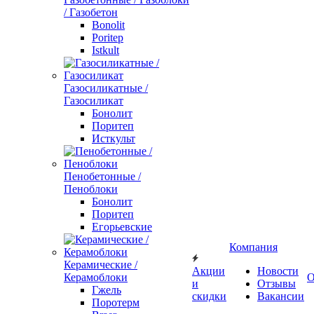
/ Газобетон
Bonolit
Poritep
Istkult
Газосиликатные /
Газосиликат
Бонолит
Поритеп
Исткульт
Пенобетонные /
Пеноблоки
Бонолит
Поритеп
Егорьевские
Компания
Керамические /
Акции
Новости
Керамоблоки
О
и
Отзывы
Гжель
скидки
Вакансии
Поротерм