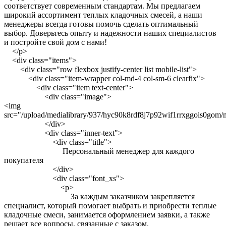
соответствует современным стандартам. Мы предлагаем
широкий ассортимент теплых кладочных смесей, а наши
менеджеры всегда готовы помочь сделать оптимальный
выбор. Доверьтесь опыту и надежности наших специалистов
и постройте свой дом с нами!
</p>
<div class="items">
<div class="row flexbox justify-center list mobile-list">
<div class="item-wrapper col-md-4 col-sm-6 clearfix">
<div class="item text-center">
<div class="image">
<img
src="/upload/medialibrary/937/hyc90k8rdf8j7p92wif1rrxggois0gom/
</div>
<div class="inner-text">
<div class="title">
Персональный менеджер для каждого
покупателя
</div>
<div class="font_xs">
<p>
За каждым заказчиком закрепляется
специалист, который помогает выбрать и приобрести теплые
кладочные смеси, занимается оформлением заявки, а также
решает все вопросы, связанные с заказом.