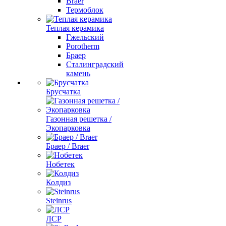
Braer
Термоблок
Теплая керамика
Гжельский
Porotherm
Браер
Сталинградский
камень
Брусчатка
Газонная решетка /
Экопарковка
Браер / Braer
Нобетек
Колдиз
Steinrus
ЛСР