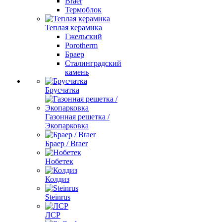
Braer
Термоблок
Теплая керамика
Гжельский
Porotherm
Браер
Сталинградский
камень
Брусчатка
Газонная решетка /
Экопарковка
Браер / Braer
Нобетек
Колдиз
Steinrus
ЛСР