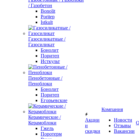
/ Газобетон
Bonolit
Poritep
Istkult
Газосиликатные /
Газосиликат
Бонолит
Поритеп
Исткульт
Пенобетонные /
Пеноблоки
Бонолит
Поритеп
Егорьевские
Компания
Керамические /
Акции
Новости
Керамоблоки
О
и
Отзывы
Гжель
скидки
Вакансии
Поротерм