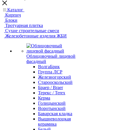
Каталог
Кирпич
Блоки
Тротуарная плитка
Сухие строительные смеси
Железобетонные изделия ЖБИ
Облицовочный лицевой
фасадный
ВолгаБрик
Группа ЛСР
Железногорский
Старооскольский
Браер / Braer
Терекс / Terex
Керма
Голицынский
Воротынский
Баварская кладка
Вышневолоцкая
керамика
Белый