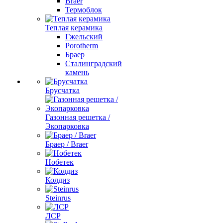
Braer
Термоблок
Теплая керамика
Гжельский
Porotherm
Браер
Сталинградский
камень
Брусчатка
Газонная решетка /
Экопарковка
Браер / Braer
Нобетек
Колдиз
Steinrus
ЛСР