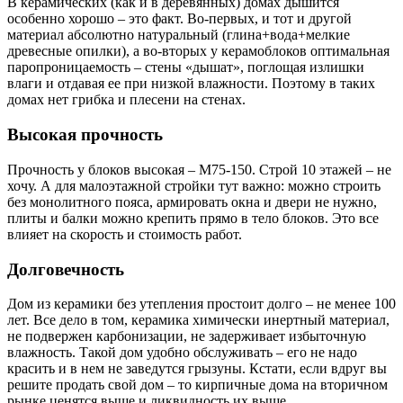
В керамических (как и в деревянных) домах дышится
особенно хорошо – это факт. Во-первых, и тот и другой
материал абсолютно натуральный (глина+вода+мелкие
древесные опилки), а во-вторых у керамоблоков оптимальная
паропроницаемость – стены «дышат», поглощая излишки
влаги и отдавая ее при низкой влажности. Поэтому в таких
домах нет грибка и плесени на стенах.
Высокая прочность
Прочность у блоков высокая – М75-150. Строй 10 этажей – не
хочу. А для малоэтажной стройки тут важно: можно строить
без монолитного пояса, армировать окна и двери не нужно,
плиты и балки можно крепить прямо в тело блоков. Это все
влияет на скорость и стоимость работ.
Долговечность
Дом из керамики без утепления простоит долго – не менее 100
лет. Все дело в том, керамика химически инертный материал,
не подвержен карбонизации, не задерживает избыточную
влажность. Такой дом удобно обслуживать – его не надо
красить и в нем не заведутся грызуны. Кстати, если вдруг вы
решите продать свой дом – то кирпичные дома на вторичном
рынке ценятся выше и ликвидность их выше.