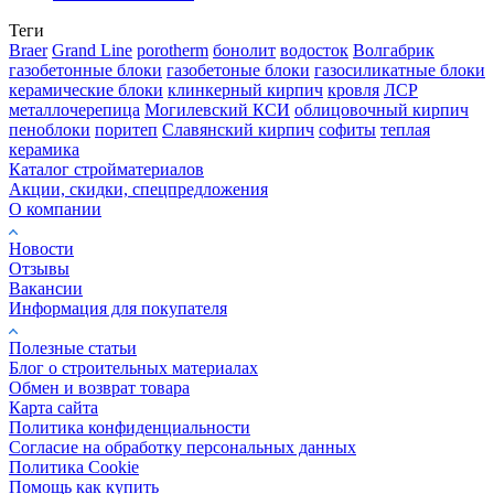
Теги
Braer
Grand Line
porotherm
бонолит
водосток
Волгабрик
газобетонные блоки
газобетоные блоки
газосиликатные блоки
керамические блоки
клинкерный кирпич
кровля
ЛСР
металлочерепица
Могилевский КСИ
облицовочный кирпич
пеноблоки
поритеп
Славянский кирпич
софиты
теплая
керамика
Каталог стройматериалов
Акции, скидки, спецпредложения
О компании
Новости
Отзывы
Вакансии
Информация для покупателя
Полезные статьи
Блог о строительных материалах
Обмен и возврат товара
Карта сайта
Политика конфиденциальности
Согласие на обработку персональных данных
Политика Cookie
Помощь как купить