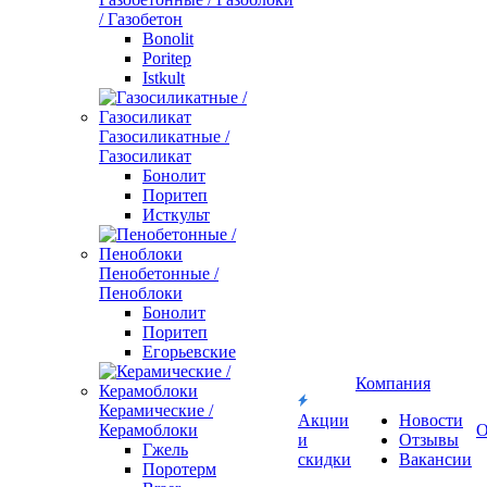
/ Газобетон
Bonolit
Poritep
Istkult
Газосиликатные /
Газосиликат
Бонолит
Поритеп
Исткульт
Пенобетонные /
Пеноблоки
Бонолит
Поритеп
Егорьевские
Компания
Керамические /
Акции
Новости
Керамоблоки
О
и
Отзывы
Гжель
скидки
Вакансии
Поротерм