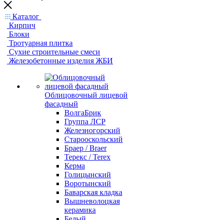
Каталог
Кирпич
Блоки
Тротуарная плитка
Сухие строительные смеси
Железобетонные изделия ЖБИ
Облицовочный лицевой
фасадный
ВолгаБрик
Группа ЛСР
Железногорский
Старооскольский
Браер / Braer
Терекс / Terex
Керма
Голицынский
Воротынский
Баварская кладка
Вышневолоцкая
керамика
Белый