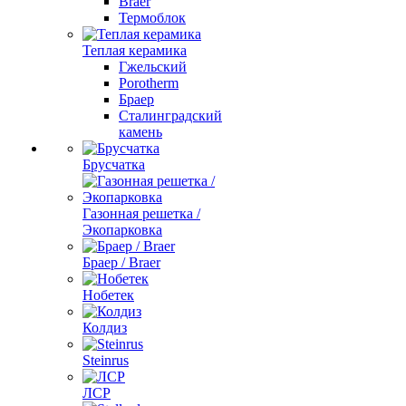
Braer
Термоблок
Теплая керамика
Гжельский
Porotherm
Браер
Сталинградский
камень
Брусчатка
Газонная решетка /
Экопарковка
Браер / Braer
Нобетек
Колдиз
Steinrus
ЛСР