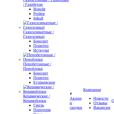
/ Газобетон
Bonolit
Poritep
Istkult
Газосиликатные /
Газосиликат
Бонолит
Поритеп
Исткульт
Пенобетонные /
Пеноблоки
Бонолит
Поритеп
Егорьевские
Компания
Керамические /
Акции
Новости
Керамоблоки
О
и
Отзывы
Гжель
скидки
Вакансии
Поротерм