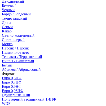
Двухцветный
Бежевый
Черный
Бордо / Бордовый
Темно-красный
Дюна
Серый
Какао
Светло-коричневый
Светло-серый
Мокко
Персик / Персик
Пшеничное лето
Терракот / Терракотовый
Вишня / Вишневый
Белый
Абрикос / Абрикосовый
Формат:
Евро 0,5НФ
Евро 0,7НФ
Евро 0,9НФ
Евро 0,96НФ
Одинарный 1НФ
Полуторный утолщенный 1,4НФ
WDF