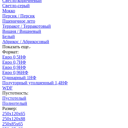
Светло-коричневый
Светло-серый
Мокко
Персик / Персик
Пшеничное лето
Терракот / Терракотовый
Вишня / Вишневый
Белый
Абрикос / Абрикосовый
Показать еще
Формат:
Евро 0,5НФ
Евро 0,7НФ
Евро 0,9НФ
Евро 0,96НФ
Одинарный 1НФ
Полуторный утолщенный 1,4НФ
WDF
Пустотность:
Пустотелый
Полнотелый
Размер:
250х120х65
250х120х88
250х85х65