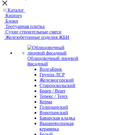
Каталог
Кирпич
Блоки
Тротуарная плитка
Сухие строительные смеси
Железобетонные изделия ЖБИ
Облицовочный лицевой
фасадный
ВолгаБрик
Группа ЛСР
Железногорский
Старооскольский
Браер / Braer
Терекс / Terex
Керма
Голицынский
Воротынский
Баварская кладка
Вышневолоцкая
керамика
Белый