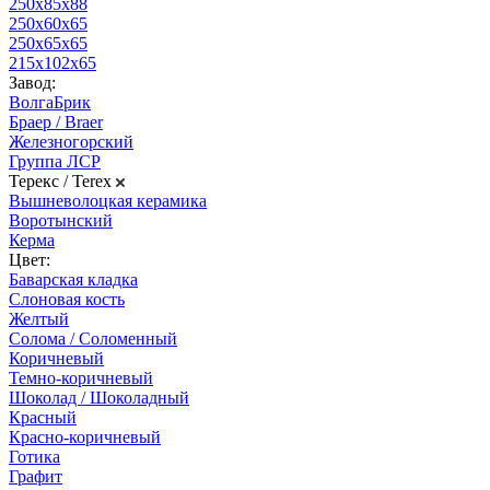
250х85х88
250х60х65
250х65х65
215х102х65
Завод:
ВолгаБрик
Браер / Braer
Железногорский
Группа ЛСР
Терекс / Terex
Вышневолоцкая керамика
Воротынский
Керма
Цвет:
Баварская кладка
Слоновая кость
Желтый
Солома / Соломенный
Коричневый
Темно-коричневый
Шоколад / Шоколадный
Красный
Красно-коричневый
Готика
Графит