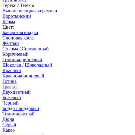
Терекс / Terex
Вышневолоцкая керамика
Воротынский
Керма
Цвет:
Баварская кладка
Слоновая кость
Желтый
Солома / Соломенный
Коричневый
Темно-коричневый
Шоколад / Шоколадный
Красный
Красно-коричневый
Готика
Графит
Двухцветный
Бежевый
Черный
Бордо / Бордовый
Темно-красный
Дюна
Серый
Какао