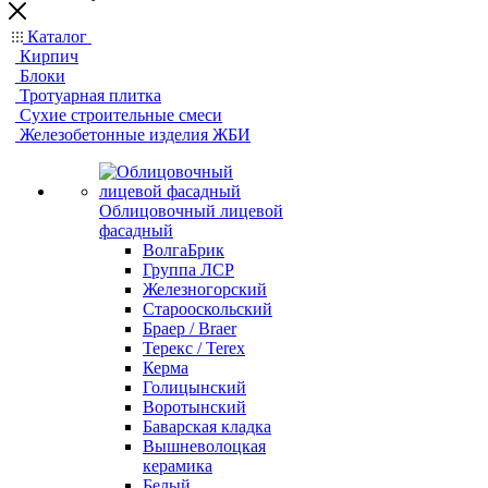
Каталог
Кирпич
Блоки
Тротуарная плитка
Сухие строительные смеси
Железобетонные изделия ЖБИ
Облицовочный лицевой
фасадный
ВолгаБрик
Группа ЛСР
Железногорский
Старооскольский
Браер / Braer
Терекс / Terex
Керма
Голицынский
Воротынский
Баварская кладка
Вышневолоцкая
керамика
Белый