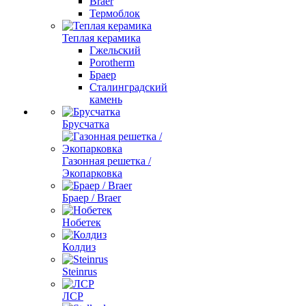
Braer
Термоблок
Теплая керамика
Гжельский
Porotherm
Браер
Сталинградский
камень
Брусчатка
Газонная решетка /
Экопарковка
Браер / Braer
Нобетек
Колдиз
Steinrus
ЛСР