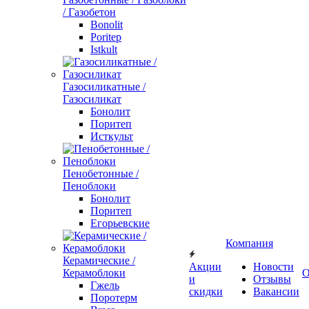
/ Газобетон
Bonolit
Poritep
Istkult
Газосиликатные /
Газосиликат
Бонолит
Поритеп
Исткульт
Пенобетонные /
Пеноблоки
Бонолит
Поритеп
Егорьевские
Компания
Керамические /
Акции
Новости
Керамоблоки
О
и
Отзывы
Гжель
скидки
Вакансии
Поротерм