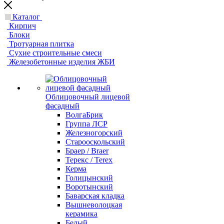
Каталог
Кирпич
Блоки
Тротуарная плитка
Сухие строительные смеси
Железобетонные изделия ЖБИ
Облицовочный лицевой
фасадный
ВолгаБрик
Группа ЛСР
Железногорский
Старооскольский
Браер / Braer
Терекс / Terex
Керма
Голицынский
Воротынский
Баварская кладка
Вышневолоцкая
керамика
Белый