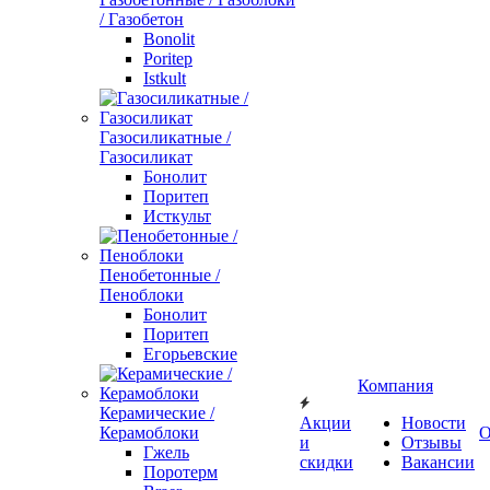
/ Газобетон
Bonolit
Poritep
Istkult
Газосиликатные /
Газосиликат
Бонолит
Поритеп
Исткульт
Пенобетонные /
Пеноблоки
Бонолит
Поритеп
Егорьевские
Компания
Керамические /
Акции
Новости
Керамоблоки
О
и
Отзывы
Гжель
скидки
Вакансии
Поротерм