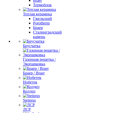
Braer
Термоблок
Теплая керамика
Гжельский
Porotherm
Браер
Сталинградский
камень
Брусчатка
Газонная решетка /
Экопарковка
Браер / Braer
Нобетек
Колдиз
Steinrus
ЛСР