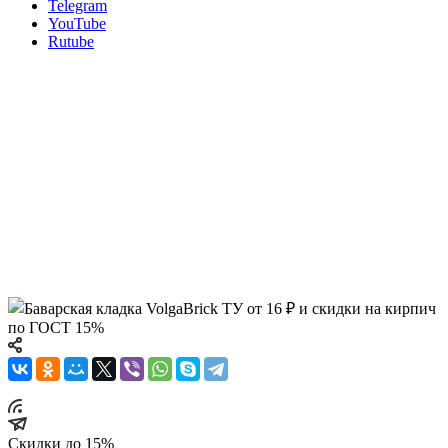
Telegram
YouTube
Rutube
Облицовочный кирпич баварская кладка
Баварская кладка VolgaBrick
ТУ от 16 ₽ и скидки на
кирпич по ГОСТ 15%
Акция действует на облицовочный кирпич Волгабрик цвета
баварская кладка.
Скидки до 15%